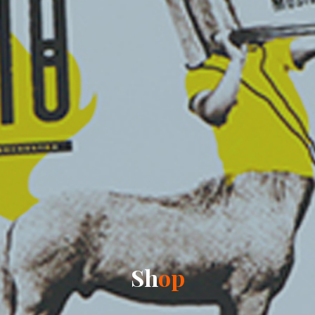
S
h
o
p