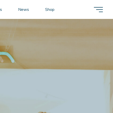
s
News
Shop