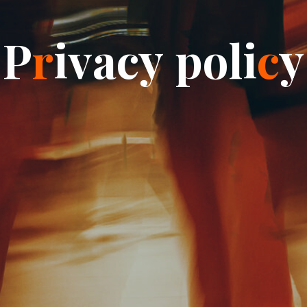
P
r
i
v
a
c
y
p
o
l
i
c
y