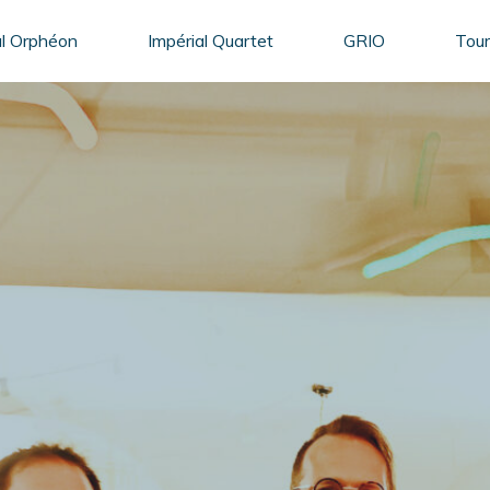
al Orphéon
Impérial Quartet
GRIO
Tour