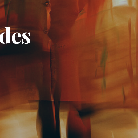
d
e
s