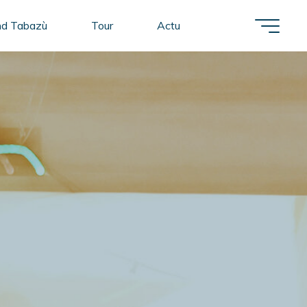
nd Tabazù
Tour
Actu