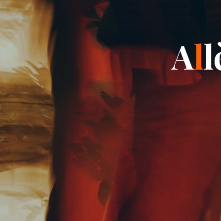
A
l
l