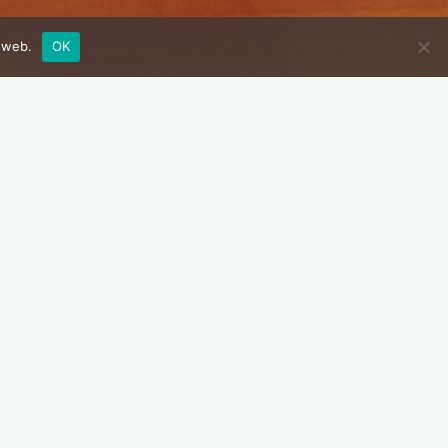
e web.
OK
Prochaines dates