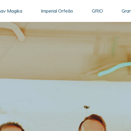
unav Magika
Imperial Orfeão
GRIO
Gra