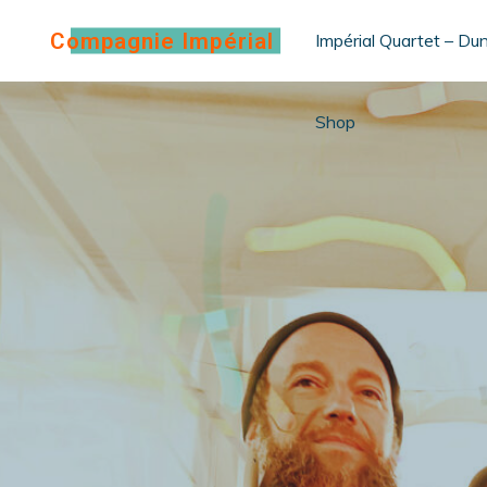
Aller
Compagnie Impérial
Impérial Quartet – D
au
contenu
Shop