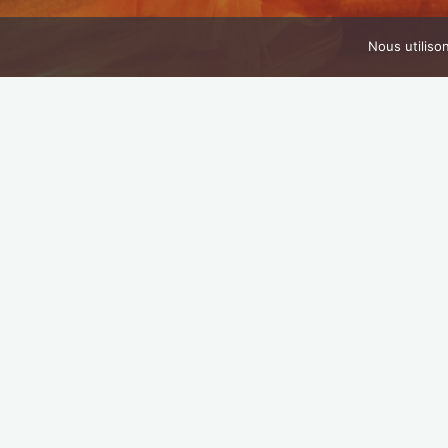
Nous utiliso
Abonnez-vous
All
Email*
Pr
Name
Aucun 