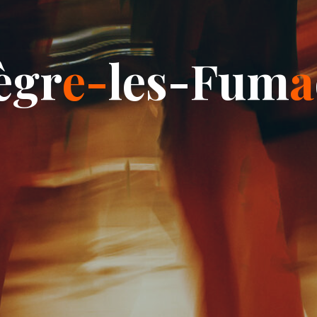
è
g
r
e
-
l
e
s
-
F
u
m
a